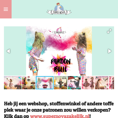
Ga
direct
naar
de
hoofdinhoud
Heb jij een webshop, stoffenwinkel of andere toffe
plek waar je onze patronen zou willen verkopen?
Kijk dan op
www.supernovazakelijk.nl
!