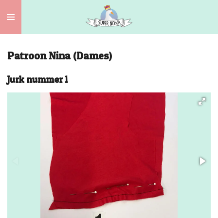
Ga
direct
naar
de
Patroon Nina (Dames)
hoofdinhoud
Jurk nummer 1