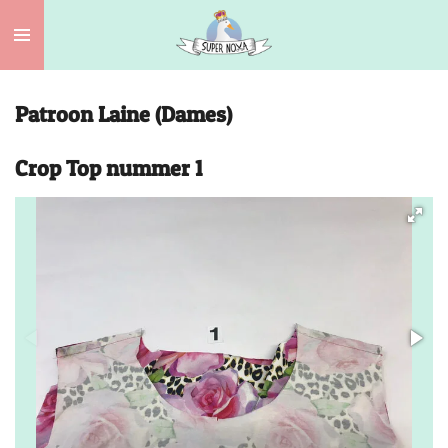
Ga
direct
naar
de
Patroon Laine (Dames)
hoofdinhoud
Crop Top nummer 1